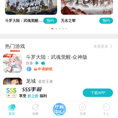
约
预约
预约
斗罗大陆：武魂觉醒-众神版
无名之辈
龙
热门游戏
查看更多
斗罗大陆：武魂觉醒-众神版
设备:
申请解锁
龙城
盖世王者
设备:
下载APP
申请解锁
享受
折上折
福利
无名之辈
设备:
加速
首页
游圈
交易
个人
申请解锁