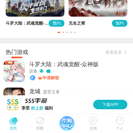
约
预约
预约
斗罗大陆：武魂觉醒-众神版
无名之辈
龙
热门游戏
查看更多
斗罗大陆：武魂觉醒-众神版
设备:
申请解锁
龙城
盖世王者
设备:
下载APP
申请解锁
享受
折上折
福利
无名之辈
设备:
加速
首页
游圈
交易
个人
申请解锁